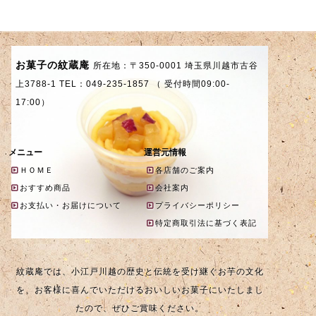
お菓子の紋蔵庵
所在地：〒350-0001 埼玉県川越市古谷
上3788-1 TEL：049-235-1857 （ 受付時間09:00-
17:00）
メニュー
運営元情報
ＨＯＭＥ
各店舗のご案内
おすすめ商品
会社案内
お支払い・お届けについて
プライバシーポリシー
特定商取引法に基づく表記
紋蔵庵では、小江戸川越の歴史と伝統を受け継ぐお芋の文化
を、お客様に喜んでいただけるおいしいお菓子にいたしまし
たので、ぜひご賞味ください。