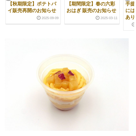
【秋期限定】ポテトパ
【期間限定】春の六彩
手提
イ販売再開のお知らせ
おはぎ 販売のお知らせ
には
あり
2025-09-09
2025-03-11