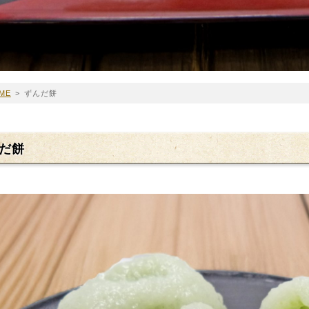
ME
>
ずんだ餅
だ餅