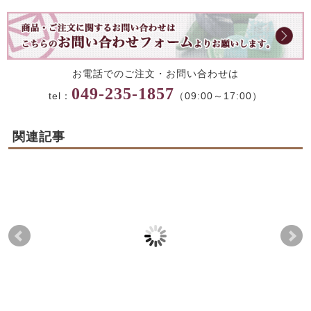
お電話でのご注文・お問い合わせは
049-235-1857
tel：
（09:00～17:00）
関連記事
オンライン商品以外の
上生菓子
【
商品のご注文はできま
日
2023-04-08
2025-05-28
すか？
の
2014-09-13
2021-11-12