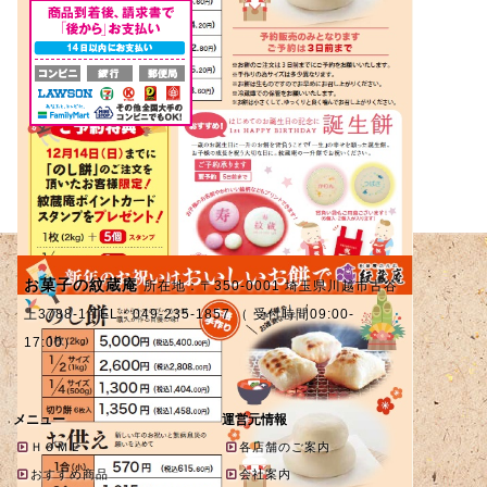
お菓子の紋蔵庵
所在地：〒350-0001 埼玉県川越市古谷
上3788-1 TEL：049-235-1857 （ 受付時間09:00-
17:00）
メニュー
運営元情報
ＨＯＭＥ
各店舗のご案内
おすすめ商品
会社案内