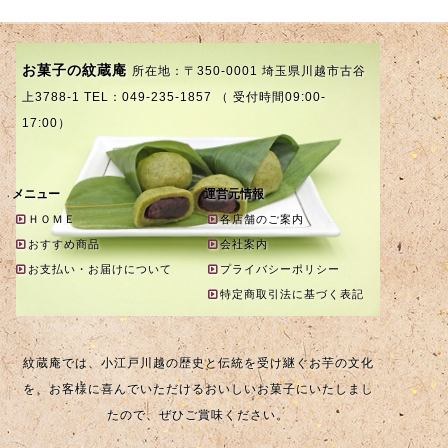
お菓子の紋蔵庵
所在地：〒350-0001 埼玉県川越市古谷
上3788-1 TEL：049-235-1857 （ 受付時間09:00-
17:00）
メニュー
運営元情報
ＨＯＭＥ
各店舗のご案内
おすすめ商品
会社案内
お支払い・お届けについて
プライバシーポリシー
特定商取引法に基づく表記
紋蔵庵では、小江戸川越の歴史と伝統を受け継ぐお芋の文化
を、お客様に喜んでいただけるおいしいお菓子にいたしまし
たので、ぜひご賞味ください。