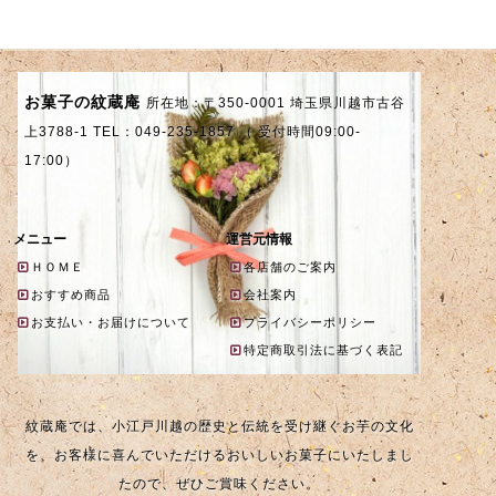
お菓子の紋蔵庵
所在地：〒350-0001 埼玉県川越市古谷
上3788-1 TEL：049-235-1857 （ 受付時間09:00-
17:00）
メニュー
運営元情報
ＨＯＭＥ
各店舗のご案内
おすすめ商品
会社案内
お支払い・お届けについて
プライバシーポリシー
特定商取引法に基づく表記
紋蔵庵では、小江戸川越の歴史と伝統を受け継ぐお芋の文化
を、お客様に喜んでいただけるおいしいお菓子にいたしまし
たので、ぜひご賞味ください。