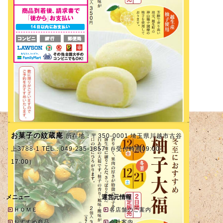
お菓子の紋蔵庵
所在地：〒350-0001 埼玉県川越市古谷
上3788-1 TEL：049-235-1857 （ 受付時間09:00-
17:00）
メニュー
運営元情報
ＨＯＭＥ
各店舗のご案内
おすすめ商品
会社案内