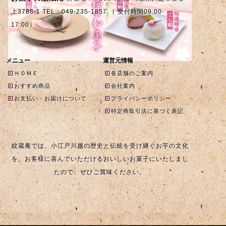
上3788-1 TEL：049-235-1857 （ 受付時間09:00-
17:00）
メニュー
運営元情報
ＨＯＭＥ
各店舗のご案内
おすすめ商品
会社案内
お支払い・お届けについて
プライバシーポリシー
特定商取引法に基づく表記
紋蔵庵では、小江戸川越の歴史と伝統を受け継ぐお芋の文化
を、お客様に喜んでいただけるおいしいお菓子にいたしまし
たので、ぜひご賞味ください。