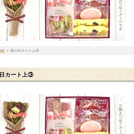
ME
>
母の日カート上③
日カート上③