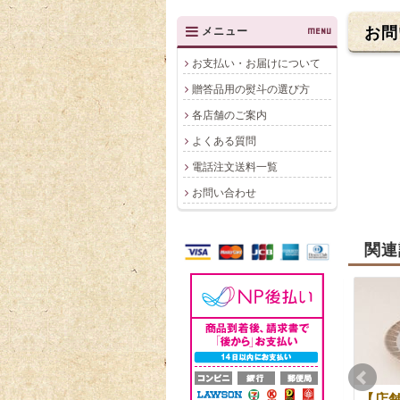
お問
メニュー
MENU
お支払い・お届けについて
贈答品用の熨斗の選び方
各店舗のご案内
よくある質問
電話注文送料一覧
お問い合わせ
関連
川越城(夏) 1号〜5号
【2月15日限定】プレ
【店