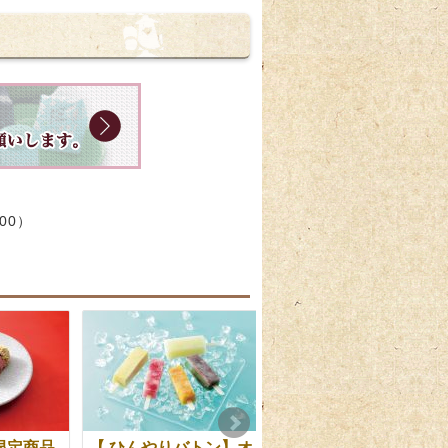
:00）
限定商品
【 ひんやりバトン】オ
お月見に因んだお菓子