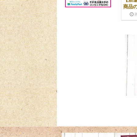
ミアム苺大福販売
商品
2025-04-23
2026-04-29
2025-02-04
2
【 ひんやりバトン】オ
お月見に因んだお菓子
ンラインショップ販売
のご案内
開始
2025-09-26
2026-06-01