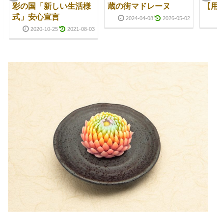
彩の国「新しい生活様
蔵の街マドレーヌ
【用
式」安心宣言
2024-04-08
2026-05-02
2020-10-25
2021-08-03