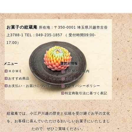
お菓子の紋蔵庵
所在地：〒350-0001 埼玉県川越市古谷
上3788-1 TEL：049-235-1857 （ 受付時間09:00-
17:00）
メニュー
運営元情報
ＨＯＭＥ
各店舗のご案内
おすすめ商品
会社案内
お支払い・お届けについて
プライバシーポリシー
特定商取引法に基づく表記
紋蔵庵では、小江戸川越の歴史と伝統を受け継ぐお芋の文化
を、お客様に喜んでいただけるおいしいお菓子にいたしまし
たので、ぜひご賞味ください。