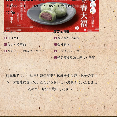
上3788-1 TEL：049-235-1857 （ 受付時間09:00-
17:00）
メニュー
運営元情報
ＨＯＭＥ
各店舗のご案内
おすすめ商品
会社案内
お支払い・お届けについて
プライバシーポリシー
特定商取引法に基づく表記
紋蔵庵では、小江戸川越の歴史と伝統を受け継ぐお芋の文化
を、お客様に喜んでいただけるおいしいお菓子にいたしまし
たので、ぜひご賞味ください。