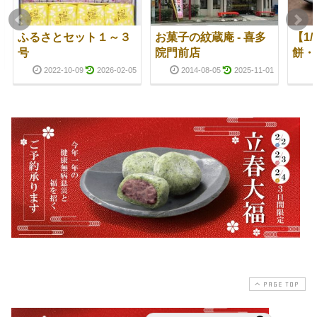
ふるさとセット１～３
お菓子の紋蔵庵 - 喜多
【1
号
院門前店
餅・
2022-10-09
2026-02-05
2014-08-05
2025-11-01
PAGE TOP