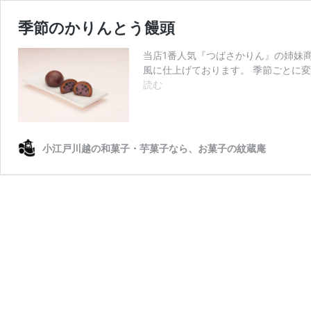
季節のかりんとう饅頭
当店1番人気『つばさかりん』の姉妹
風に仕上げております。 季節ごとに
季
読む
節
の
か
り
小江戸川越の和菓子・芋菓子なら、お菓子の紋蔵庵
ん
と
う
饅
頭