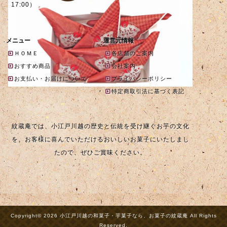
17:00）
メニュー
運営元情報
ＨＯＭＥ
各店舗のご案内
おすすめ商品
会社案内
お支払い・お届けについて
プライバシーポリシー
特定商取引法に基づく表記
紋蔵庵では、小江戸川越の歴史と伝統を受け継ぐお芋の文化
を、お客様に喜んでいただけるおいしいお菓子にいたしまし
たので、ぜひご賞味ください。
Copyright© 2026 小江戸川越の和菓子・芋菓子なら、お菓子の紋蔵庵 All Rights
Reserved.