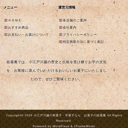
メニュー
運営元情報
ＨＯＭＥ
各店舗のご案内
おすすめ商品
会社案内
お支払い・お届けについて
プライバシーポリシー
特定商取引法に基づく表記
紋蔵庵では、小江戸川越の歴史と伝統を受け継ぐお芋の文化
を、お客様に喜んでいただけるおいしいお菓子にいたしまし
たので、ぜひご賞味ください。
Copyright© 2026 小江戸川越の和菓子・芋菓子なら、お菓子の紋蔵庵 All Rights
Reserved.
Powered by WordPress & 1FrameWorks