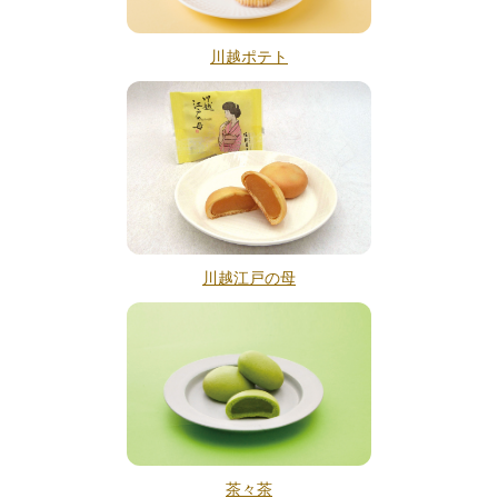
川越ポテト
川越江戸の母
茶々茶