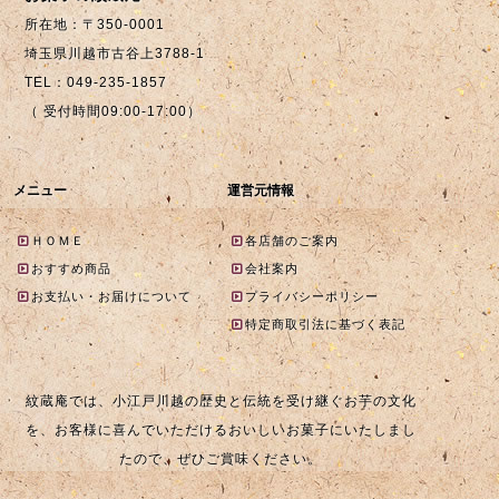
所在地：〒350-0001
埼玉県川越市古谷上3788-1
TEL：049-235-1857
（ 受付時間09:00-17:00）
メニュー
運営元情報
ＨＯＭＥ
各店舗のご案内
おすすめ商品
会社案内
お支払い・お届けについて
プライバシーポリシー
特定商取引法に基づく表記
紋蔵庵では、小江戸川越の歴史と伝統を受け継ぐお芋の文化
を、お客様に喜んでいただけるおいしいお菓子にいたしまし
たので、ぜひご賞味ください。