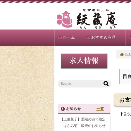
ホーム
おすすめ商品
HO
目
お支
お知らせ
一覧
下記
【上生菓子】重陽の節句限定
「はさみ菊」販売のお知らせ