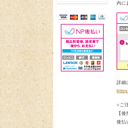
内に
詳細
https
○ご
【後
後払