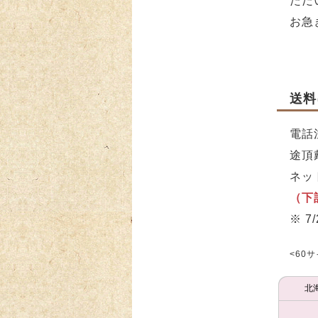
ただ
お急
送料
電話
途頂
ネッ
（下
※ 
<60
北