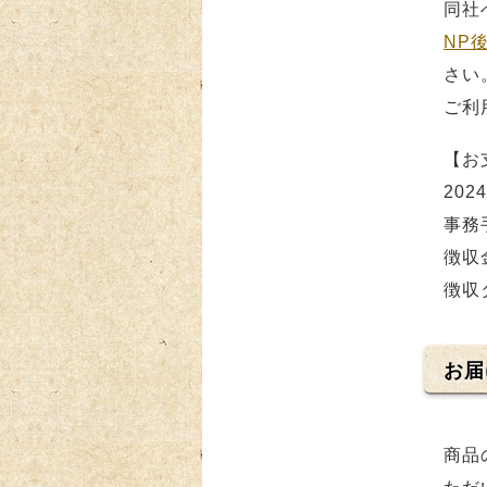
同社
NP
さい
ご利
【お
20
事務
徴収
徴収
お届
商品