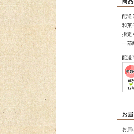
商品
配送
和菓
指定
一部
配送
お届
お届