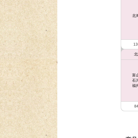
北
13
北
富
石
福
8