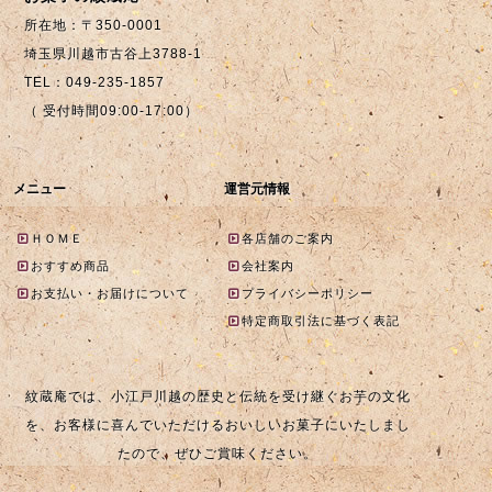
所在地：〒350-0001
埼玉県川越市古谷上3788-1
TEL：049-235-1857
（ 受付時間09:00-17:00）
メニュー
運営元情報
ＨＯＭＥ
各店舗のご案内
おすすめ商品
会社案内
お支払い・お届けについて
プライバシーポリシー
特定商取引法に基づく表記
紋蔵庵では、小江戸川越の歴史と伝統を受け継ぐお芋の文化
を、お客様に喜んでいただけるおいしいお菓子にいたしまし
たので、ぜひご賞味ください。