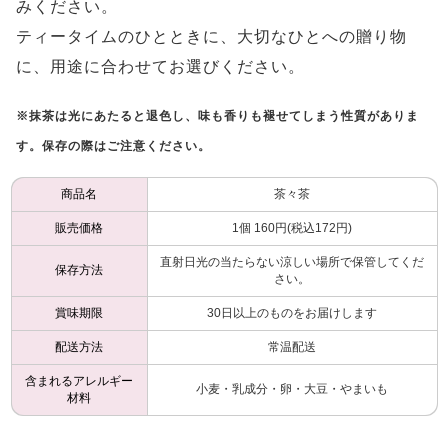
みください。
ティータイムのひとときに、大切なひとへの贈り物
に、用途に合わせてお選びください。
※抹茶は光にあたると退色し、味も香りも褪せてしまう性質がありま
す。保存の際はご注意ください。
商品名
茶々茶
販売価格
1個 160円(税込172円)
直射日光の当たらない涼しい場所で保管してくだ
保存方法
さい。
賞味期限
30日以上のものをお届けします
配送方法
常温配送
含まれるアレルギー
小麦・乳成分・卵・大豆・やまいも
材料