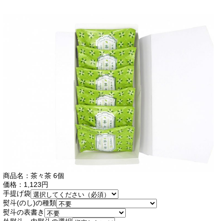
商品名：茶々茶 6個
価格：1,123円
手提げ袋
熨斗(のし)の種類
熨斗の表書き