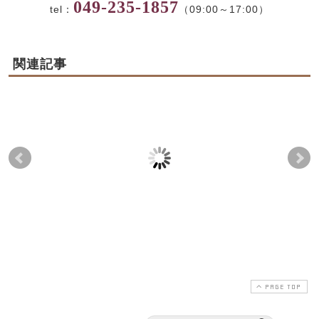
049-235-1857
tel：
（09:00～17:00）
関連記事
ひんやりバトン
弔事のお菓子
蔵
2024-05-10
2026-06-01
2022-07-03
2026-04-15
PAGE TOP