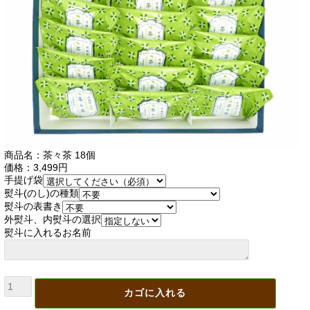
商品名：茶々茶 18個
価格：3,499円
手提げ袋
熨斗(のし)の種類
熨斗の表書き
外熨斗、内熨斗の選択
熨斗に入れるお名前