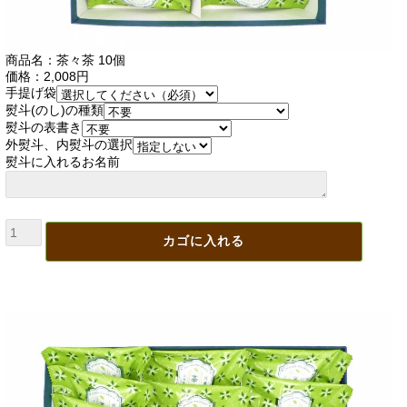
商品名：茶々茶 10個
価格：2,008円
手提げ袋
熨斗(のし)の種類
熨斗の表書き
外熨斗、内熨斗の選択
熨斗に入れるお名前