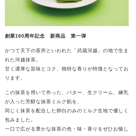
創業160周年記念 新商品 第一弾
かつて天下の茶所といわれた「武蔵河越」の地で生ま
れた河越抹茶。
甘く濃厚な旨味とコク、独特な香りが特徴となってお
ります。
この抹茶を用いて作った、バター、生クリーム、練乳
が入った芳醇な抹茶ミルク餡を、
同じく抹茶を配合した卵白のみのミルク生地で優しく
包みました。
一口で広がる豊かな抹茶の色・味・香りをぜひお愉し