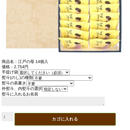
商品名：江戸の母 14個入
価格：2,754円
手提げ袋
熨斗(のし)の種類
熨斗の表書き
外熨斗、内熨斗の選択
熨斗に入れるお名前