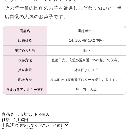
その時一番の国産のお芋を厳選しこだわりぬいた、当
店自慢の人気のお菓子です。
商品名
川越ポテト
販売価格
1個 250円(税込270円)
箱詰め入り数
4個〜
保存方法
直射日光、高温多湿を避け24℃以下で保存。
賞味期限
発送日より10日
配送方法
常温配送（夏季期間はクール便となります。）
含まれるアレルギー材料
卵・乳・大豆
商品名：川越ポテト 4個入
価格：1,150円
手提げ袋