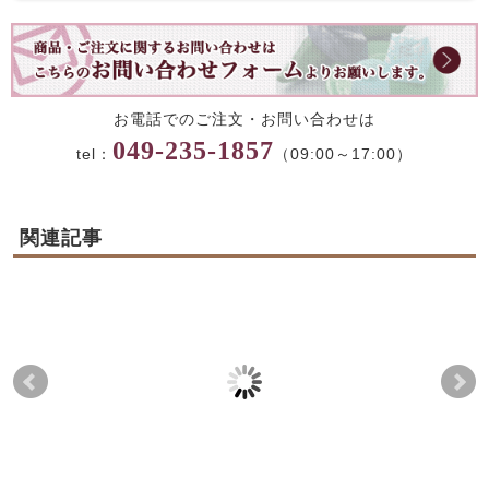
お電話でのご注文・お問い合わせは
049-235-1857
tel：
（09:00～17:00）
関連記事
紋蔵庵オリジナルクッ
ちーず饅頭
ク
キー
も
2024-01-13
2026-05-02
2024-03-14
2026-04-15