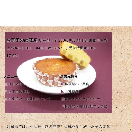
お菓子の紋蔵庵
所在地：〒350-0001 埼玉県川越市古谷
上3788-1 TEL：049-235-1857 （ 受付時間09:00-
17:00）
メニュー
運営元情報
ＨＯＭＥ
各店舗のご案内
おすすめ商品
会社案内
お支払い・お届けについて
プライバシーポリシー
特定商取引法に基づく表記
紋蔵庵では、小江戸川越の歴史と伝統を受け継ぐお芋の文化