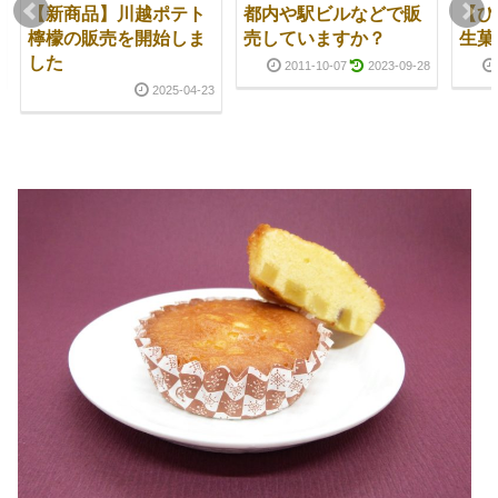
【新商品】川越ポテト
都内や駅ビルなどで販
【ひ
檸檬の販売を開始しま
売していますか？
生菓
した
2011-10-07
2023-09-28
2025-04-23