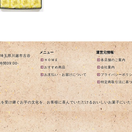
メニュー
運営元情報
1 埼玉県川越市古谷
ＨＯＭＥ
各店舗のご案内
時間09:00-
おすすめ商品
会社案内
お支払い・お届けについて
プライバシーポリ
特定商取引法に基
統を受け継ぐお芋の文化を、お客様に喜んでいただけるおいしいお菓子にいた