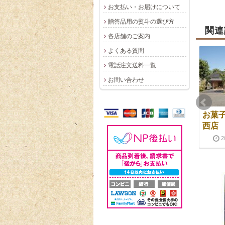
お支払い・お届けについて
贈答品用の熨斗の選び方
関連
各店舗のご案内
よくある質問
電話注文送料一覧
お問い合わせ
川越ポテト檸檬
伝統の味【花びら餅】
お菓子
販売開始
西店
2025-04-23
2026-05-14
2025-12-30
2025-12-30
2