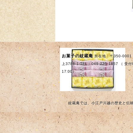
【期間限定】紋蔵庵 お
【生菓子】青梅販売の
味見セット(秋) 販売の
お知らせ
お知らせ
2026-05-23
2026-06-10
2025-09-12
お菓子の紋蔵庵
所在地：〒350-000
上3788-1 TEL：049-235-1857 （ 受付
17:00）
紋蔵庵では、小江戸川越の歴史と伝