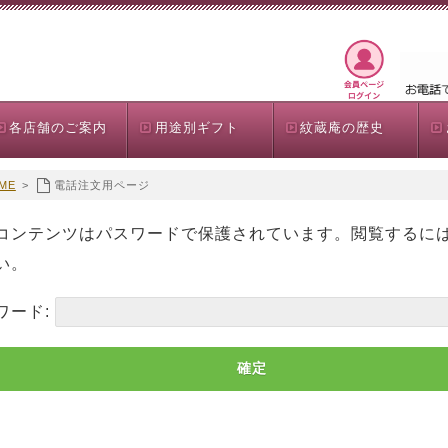
各店舗のご案内
用途別ギフト
紋蔵庵の歴史
ME
>
電話注文用ページ
コンテンツはパスワードで保護されています。閲覧するに
い。
ワード: