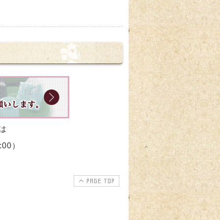
は
:00）
PAGE TOP