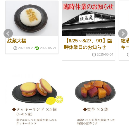
紋蔵大福
【8/25～8/27、9/1】臨
紋蔵
時休業日のお知らせ
キー
2022-09-23
2025-05-21
2025-08-04