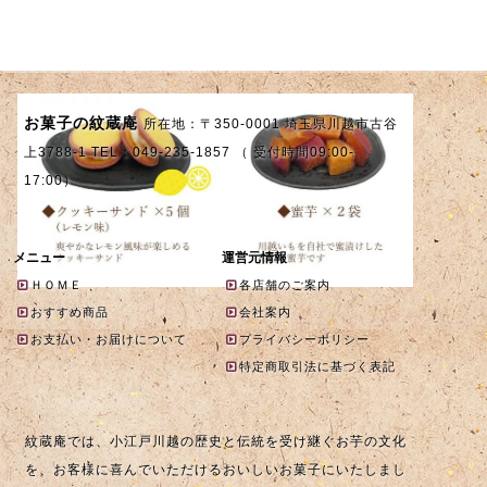
お菓子の紋蔵庵
所在地：〒350-0001 埼玉県川越市古谷
上3788-1 TEL：049-235-1857 （ 受付時間09:00-
17:00）
メニュー
運営元情報
ＨＯＭＥ
各店舗のご案内
おすすめ商品
会社案内
お支払い・お届けについて
プライバシーポリシー
特定商取引法に基づく表記
紋蔵庵では、小江戸川越の歴史と伝統を受け継ぐお芋の文化
を、お客様に喜んでいただけるおいしいお菓子にいたしまし