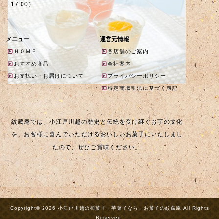
17:00）
メニュー
運営元情報
ＨＯＭＥ
各店舗のご案内
おすすめ商品
会社案内
お支払い・お届けについて
プライバシーポリシー
特定商取引法に基づく表記
紋蔵庵では、小江戸川越の歴史と伝統を受け継ぐお芋の文化
を、お客様に喜んでいただけるおいしいお菓子にいたしまし
たので、ぜひご賞味ください。
Copyright© 2026 小江戸川越の和菓子・芋菓子なら、お菓子の紋蔵庵 All Rights
Reserved.