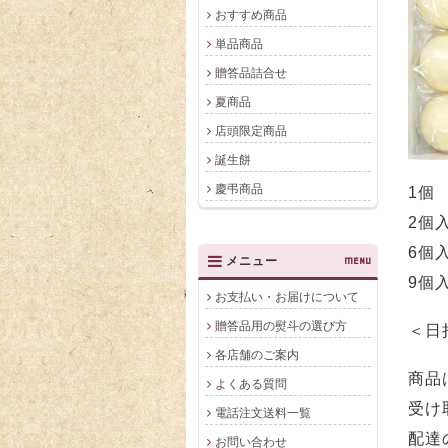
おすすめ商品
単品商品
贈答品詰合せ
夏商品
店頭限定商品
誕生餅
慶弔商品
1個 
2個入
6個入
メニュー
MENU
9個入
お支払い・お届けについて
贈答品用の熨斗の選び方
＜日
各店舗のご案内
商品
よくある質問
受け
電話注文送料一覧
配達
お問い合わせ