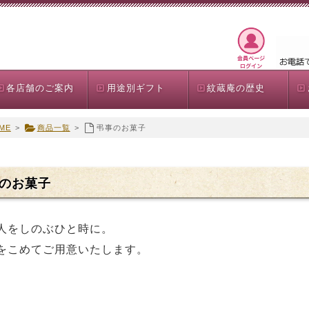
各店舗のご案内
用途別ギフト
紋蔵庵の歴史
ME
>
商品一覧
>
弔事のお菓子
のお菓子
人をしのぶひと時に。
をこめてご用意いたします。