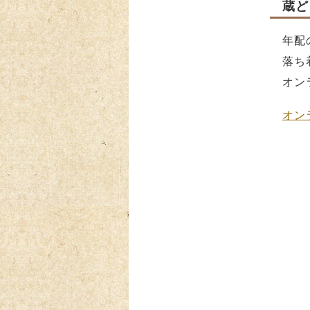
蔵ど
年配
落ち
オン
オン