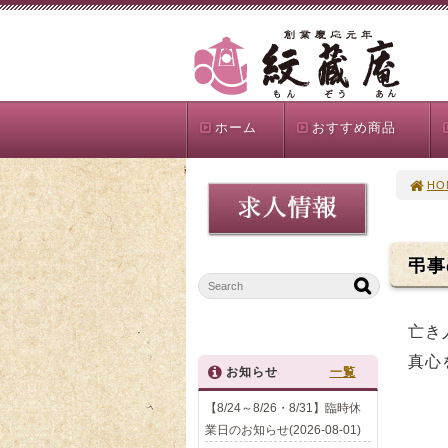
ホーム
おすすめ商品
HO
弔事
亡き
真心
お知らせ
一覧
【8/24～8/26・8/31】臨時休
業日のお知らせ(2026-08-01)