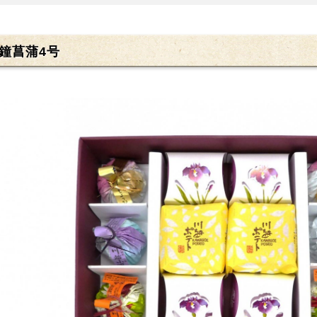
鐘菖蒲4号