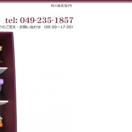
時の鐘菖蒲4号