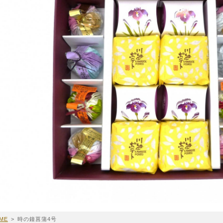
ME
>
時の鐘菖蒲4号