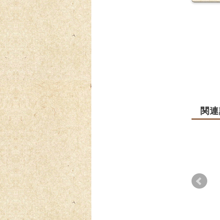
関連
初山
あんこ
らせ