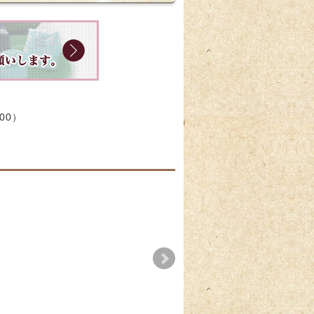
:00）
梅販売の
大人気【いちご大福】
【期間限定】抹茶チ
販売のお知らせ
コつばさ販売開始の
知らせ
2026-06-10
2025-11-29
2025-11-29