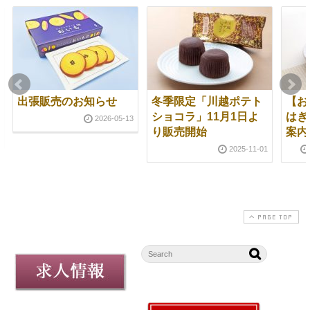
出張販売のお知らせ
冬季限定「川越ポテト
【お
ショコラ」11月1日よ
はぎ
2026-05-13
り販売開始
案内
2025-11-01
PAGE TOP