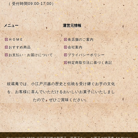
（ 受付時間09:00-17:00）
メニュー
運営元情報
ＨＯＭＥ
各店舗のご案内
おすすめ商品
会社案内
お支払い・お届けについて
プライバシーポリシー
特定商取引法に基づく表記
紋蔵庵では、小江戸川越の歴史と伝統を受け継ぐお芋の文化
を、お客様に喜んでいただけるおいしいお菓子にいたしまし
たので、ぜひご賞味ください。