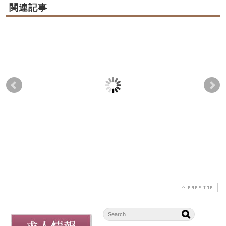
関連記事
年末年始限定パッケー
「ベリーカリント」販
彩り
ジ商品販売のお知らせ
売のお知らせ
始
2025-12-20
2025-12-20
2025-07-15
PAGE TOP