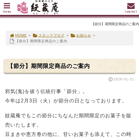
MENU
CONTACT
【節分】期間限定商品のご案内
HOME
>
スタッフブログ
>
お知らせ
>
【節分】期間限定商品のご案内
【節分】期間限定商品のご案内
2026-01-21
邪気(鬼)を祓う伝統行事「節分」。
今年は2月3日（火）が節分の日となっております。
紋蔵庵でもこの節分にちなんだ期間限定のお菓子を販
売いたします。
豆まきや恵方巻の他に、甘いお菓子も添えて、この時