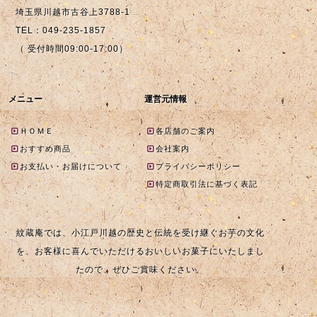
埼玉県川越市古谷上3788-1
TEL：049-235-1857
（ 受付時間09:00-17:00）
メニュー
運営元情報
ＨＯＭＥ
各店舗のご案内
おすすめ商品
会社案内
お支払い・お届けについて
プライバシーポリシー
特定商取引法に基づく表記
紋蔵庵では、小江戸川越の歴史と伝統を受け継ぐお芋の文化
を、お客様に喜んでいただけるおいしいお菓子にいたしまし
たので、ぜひご賞味ください。