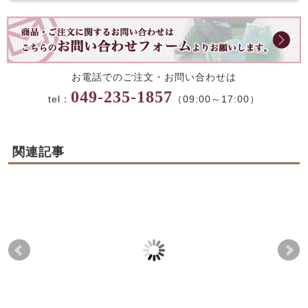
お電話でのご注文・お問い合わせは
049-235-1857
tel：
（09:00～17:00）
関連記事
新年のお餅のご案内
香り豊かな【よもぎ大
【
福】販売開始
限
2025-11-20
2025-11-23
2025-12-23
2025-12-23