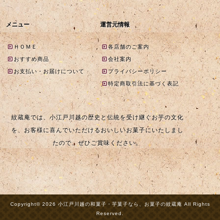
メニュー
運営元情報
ＨＯＭＥ
各店舗のご案内
おすすめ商品
会社案内
お支払い・お届けについて
プライバシーポリシー
特定商取引法に基づく表記
紋蔵庵では、小江戸川越の歴史と伝統を受け継ぐお芋の文化
を、お客様に喜んでいただけるおいしいお菓子にいたしまし
たので、ぜひご賞味ください。
Copyright© 2026 小江戸川越の和菓子・芋菓子なら、お菓子の紋蔵庵 All Rights
Reserved.