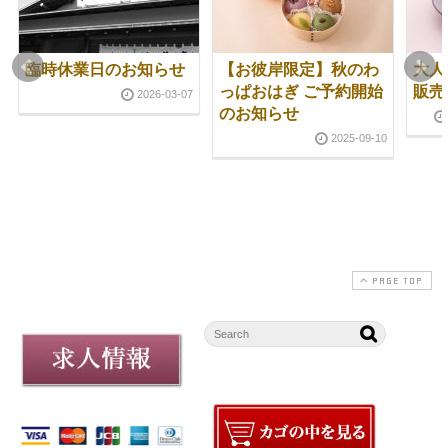
臨時休業日のお知らせ
【お彼岸限定】秋のわ
大人
っぱおはぎ ご予約開始
販売
2026-03-07
のお知らせ
2025-09-10
PAGE TOP