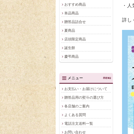
おすすめ商品
・人
単品商品
詳し
贈答品詰合せ
夏商品
店頭限定商品
誕生餅
慶弔商品
メニュー
MENU
お支払い・お届けについて
贈答品用の熨斗の選び方
各店舗のご案内
よくある質問
電話注文送料一覧
お問い合わせ