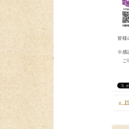
皆様
※感
ご理
« 