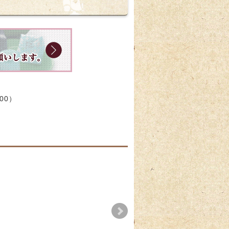
:00）
びら餅】
【期間限定】七夕上生
お月見に因んだお菓