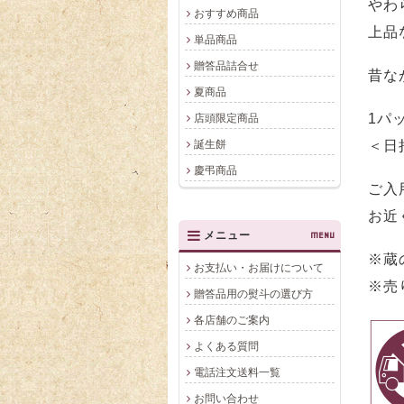
やわ
おすすめ商品
上品
単品商品
贈答品詰合せ
昔な
夏商品
1パッ
店頭限定商品
＜日
誕生餅
慶弔商品
ご入
お近
メニュー
MENU
※蔵
お支払い・お届けについて
※売
贈答品用の熨斗の選び方
各店舗のご案内
よくある質問
電話注文送料一覧
お問い合わせ