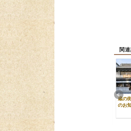
関連
【3/14～3/15限定】プ
どら焼詰合せ（蔵ど
蔵の
レミアム苺大福販売
ら・芋どら） 販売のお
のお
知らせ
2025-02-28
2025-03-07
2025-03-22