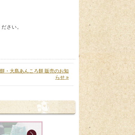
せください。
餅・大島あんころ餅 販売のお知
らせ »