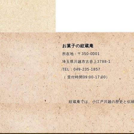
【お彼岸限定】秋のわ
【期間限定】春のわっ
お菓子の紋蔵庵
っぱおはぎ ご予約開始
ぱおはぎ ご予約開始の
のお知らせ
所在地：〒350-0001
お知らせ
埼玉県川越市古谷上3788-1
2025-09-10
2025-02-21
2025-02-28
TEL：049-235-1857
（ 受付時間09:00-17:00）
紋蔵庵では、小江戸川越の歴史と伝