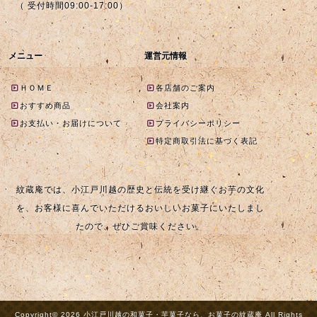
（ 受付時間09:00-17:00）
メニュー
運営元情報
ＨＯＭＥ
各店舗のご案内
おすすめ商品
会社案内
お支払い・お届けについて
プライバシーポリシー
特定商取引法に基づく表記
紋蔵庵では、小江戸川越の歴史と伝統を受け継ぐお芋の文化
を、お客様に喜んでいただけるおいしいお菓子にいたしまし
たので、ぜひご賞味ください。
Copyright© 2026 小江戸川越の和菓子・芋菓子なら、お菓子の紋蔵庵 All Rights