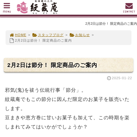
MENU
CONTACT
2月2日は節分！ 限定商品のご案内
HOME
>
スタッフブログ
>
お知らせ
>
2月2日は節分！ 限定商品のご案内
2月2日は節分！ 限定商品のご案内
2025-01-22
邪気(鬼)を祓う伝統行事「節分」。
紋蔵庵でもこの節分に因んだ限定のお菓子を販売いた
します。
豆まきや恵方巻に甘いお菓子も加えて、この時期を楽
しまれてみてはいかがでしょうか？