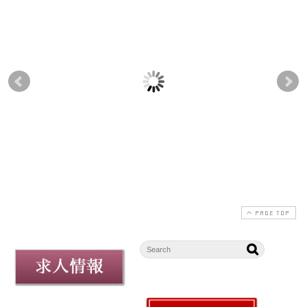
【1/15より販売】草
【上生菓子】重陽の節
8月
餅・ちぎり草餅
句限定「はさみ菊」販
【2
売のお知らせ
玉 
2025-01-13
2025-08-29
PAGE TOP