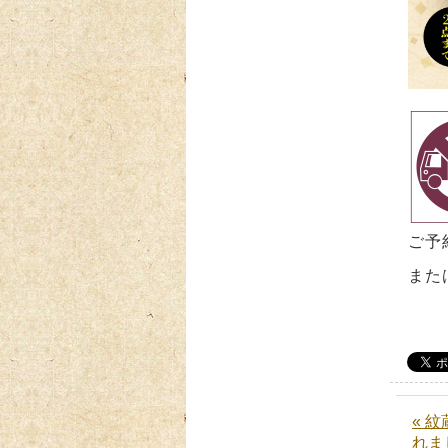
ご
また
« 
れま