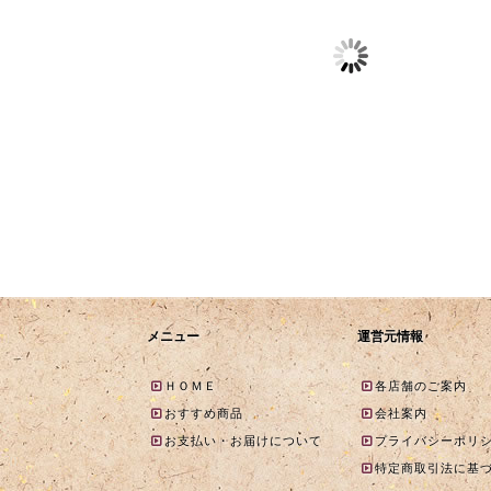
年始限定パッケー
【生菓子】ずんだ餅販
【期間限定】
品販売のお知らせ
売のお知らせ
ぱおはぎ ご
お知らせ
025-12-20
2025-12-20
2025-08-01
2025-08-01
2025-02-21
メニュー
運営元情報
ＨＯＭＥ
各店舗のご案内
おすすめ商品
会社案内
お支払い・お届けについて
プライバシーポリ
特定商取引法に基