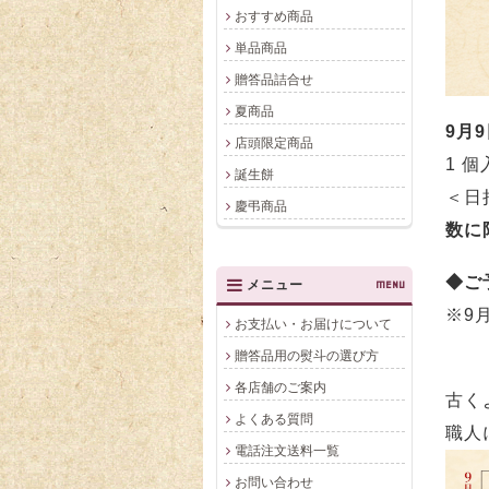
おすすめ商品
単品商品
贈答品詰合せ
夏商品
9月
店頭限定商品
1 個
誕生餅
＜日
慶弔商品
数に
◆ご
メニュー
MENU
※9
お支払い・お届けについて
贈答品用の熨斗の選び方
各店舗のご案内
古く
よくある質問
職人
電話注文送料一覧
お問い合わせ