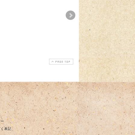
春のわっ
ハロウィンならではの
彩の国「新しい生活
予約開始の
お菓子のご案内
式」安心宣言
2025-10-01
2025-10-01
2020-10-25
2021-08
2025-02-28
PAGE TOP
シー
づく表記