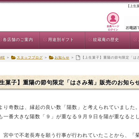
【上生
各店舗のご案内
用途別ギフト
紋蔵庵の歴史
ME
>
スタッフブログ
>
お知らせ
>
【上生菓子】重陽の節句限定「は
生菓子】重陽の節句限定「はさみ菊」販売のお知ら
より奇数は、縁起の良い数「陽数」と考えられていました
も一番大きな陽数「９」が重なる９月９日を陽が重なると
、宮中で不老長寿を願う行事が行われていたことから、「