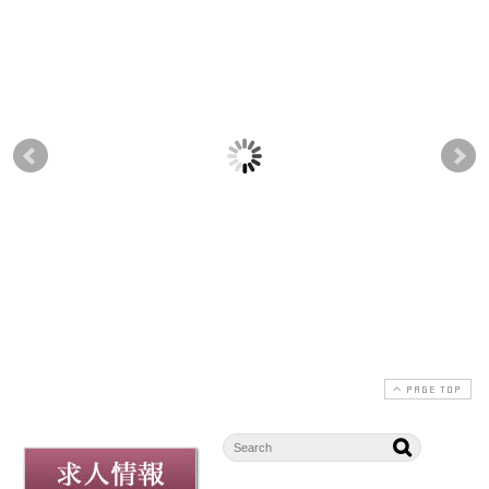
「りんごかりん」販売
【限定ギフト】「夏の
【8
のお知らせ
庵」 今年はさらに涼や
日！
かに――川越ポテト檸
わ
2025-11-01
檬、新たに加わりまし
せ
た
2025-07-05
PAGE TOP