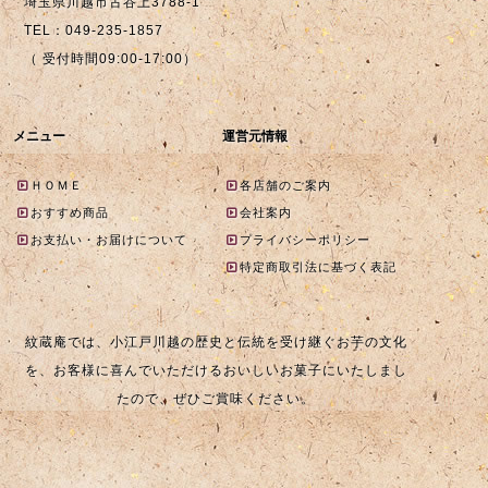
埼玉県川越市古谷上3788-1
TEL：049-235-1857
（ 受付時間09:00-17:00）
メニュー
運営元情報
ＨＯＭＥ
各店舗のご案内
おすすめ商品
会社案内
お支払い・お届けについて
プライバシーポリシー
特定商取引法に基づく表記
紋蔵庵では、小江戸川越の歴史と伝統を受け継ぐお芋の文化
を、お客様に喜んでいただけるおいしいお菓子にいたしまし
たので、ぜひご賞味ください。