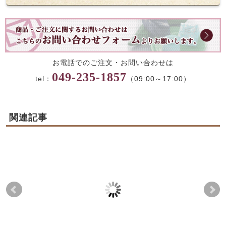
お電話でのご注文・お問い合わせは
049-235-1857
tel：
（09:00～17:00）
関連記事
【お彼岸限定】秋のわ
PayPay最大10％ポイ
2月
っぱおはぎ ご予約開始
ント還元キャンペーン
の
のお知らせ
のお知らせ