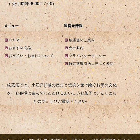
（ 受付時間09:00-17:00）
メニュー
運営元情報
ＨＯＭＥ
各店舗のご案内
おすすめ商品
会社案内
お支払い・お届けについて
プライバシーポリシー
特定商取引法に基づく表記
紋蔵庵では、小江戸川越の歴史と伝統を受け継ぐお芋の文化
を、お客様に喜んでいただけるおいしいお菓子にいたしまし
たので、ぜひご賞味ください。