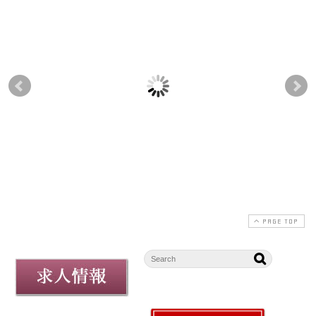
上生菓子「大きくな～
【1/15より販売】草
8月
れこいのぼり」ご予約
餅・ちぎり草餅
【2
開始のお知らせ
玉 
2025-01-13
2026-04-18
2026-04-18
PAGE TOP