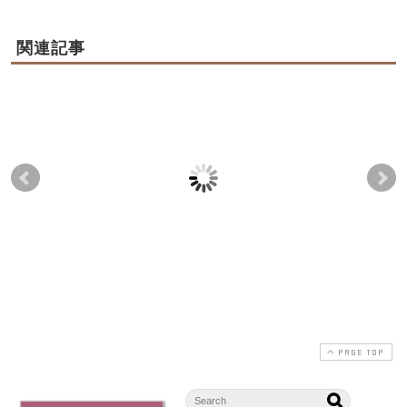
関連記事
【生菓子】青梅販売の
年末年始限定パッケー
【
お知らせ
ジ商品販売のお知らせ
の
2026-05-23
2026-06-10
2025-12-20
2025-12-20
PAGE TOP