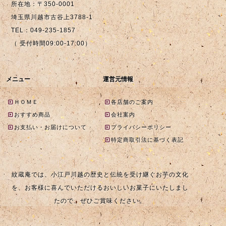
所在地：〒350-0001
埼玉県川越市古谷上3788-1
TEL：049-235-1857
（ 受付時間09:00-17:00）
メニュー
運営元情報
ＨＯＭＥ
各店舗のご案内
おすすめ商品
会社案内
お支払い・お届けについて
プライバシーポリシー
特定商取引法に基づく表記
紋蔵庵では、小江戸川越の歴史と伝統を受け継ぐお芋の文化
を、お客様に喜んでいただけるおいしいお菓子にいたしまし
たので、ぜひご賞味ください。