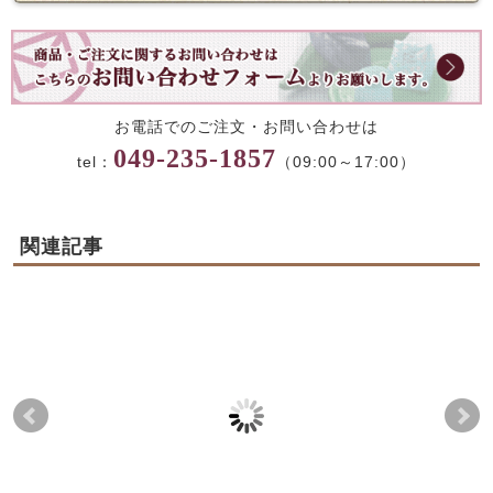
お電話でのご注文・お問い合わせは
049-235-1857
tel：
（09:00～17:00）
関連記事
【秋期限定】「ごます
【8月8日は白玉の
【
りかりん」販売のお知
日！】2日間限定・日替
っぱ
らせ
わり特別販売のお知ら
の