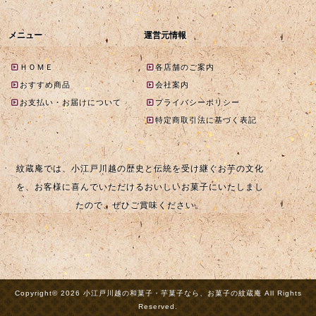
メニュー
運営元情報
ＨＯＭＥ
各店舗のご案内
おすすめ商品
会社案内
お支払い・お届けについて
プライバシーポリシー
特定商取引法に基づく表記
紋蔵庵では、小江戸川越の歴史と伝統を受け継ぐお芋の文化
を、お客様に喜んでいただけるおいしいお菓子にいたしまし
たので、ぜひご賞味ください。
Copyright© 2026 小江戸川越の和菓子・芋菓子なら、お菓子の紋蔵庵 All Rights
Reserved.