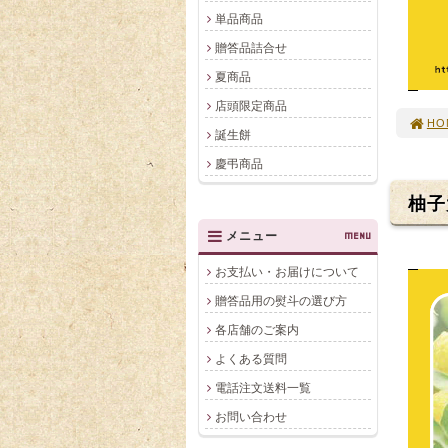
単品商品
贈答品詰合せ
夏商品
店頭限定商品
HO
誕生餅
慶弔商品
柚子
メニュー
MENU
お支払い・お届けについて
贈答品用の熨斗の選び方
各店舗のご案内
よくある質問
電話注文送料一覧
お問い合わせ