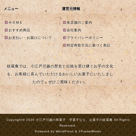
メニュー
運営元情報
ＨＯＭＥ
各店舗のご案内
おすすめ商品
会社案内
お支払い・お届けについて
プライバシーポリシー
特定商取引法に基づく表記
紋蔵庵では、小江戸川越の歴史と伝統を受け継ぐお芋の文化
を、お客様に喜んでいただけるおいしいお菓子にいたしまし
たので、ぜひご賞味ください。
Copyright© 2026 小江戸川越の和菓子・芋菓子なら、お菓子の紋蔵庵 All Rights
Reserved.
Powered by WordPress & 1FrameWorks