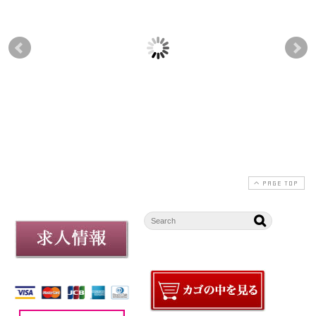
【菖蒲餅】販売のお知
【草だんご】販売開始
【3
らせ
のお知らせ
販
2025-04-27
2025-04-27
2026-06-09
PAGE TOP