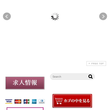
【本店】臨時休業のお
蔵の街店 営業日変更
上
知らせ
のお知らせ
れ
開
2025-06-17
2023-10-06
PAGE TOP