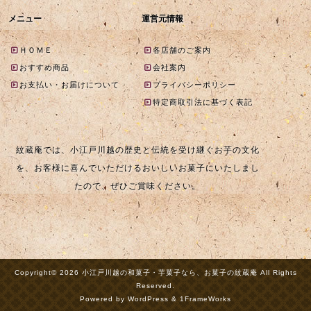
メニュー
運営元情報
ＨＯＭＥ
各店舗のご案内
おすすめ商品
会社案内
お支払い・お届けについて
プライバシーポリシー
特定商取引法に基づく表記
紋蔵庵では、小江戸川越の歴史と伝統を受け継ぐお芋の文化
を、お客様に喜んでいただけるおいしいお菓子にいたしまし
たので、ぜひご賞味ください。
Copyright© 2026 小江戸川越の和菓子・芋菓子なら、お菓子の紋蔵庵 All Rights
Reserved.
Powered by WordPress & 1FrameWorks