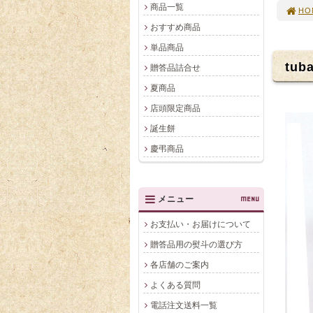
商品一覧
HO
おすすめ商品
単品商品
tub
贈答品詰合せ
夏商品
店頭限定商品
誕生餅
慶弔商品
メニュー
MENU
お支払い・お届けについて
贈答品用の熨斗の選び方
各店舗のご案内
よくある質問
電話注文送料一覧