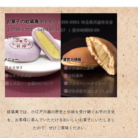
お菓子の紋蔵庵
所在地：〒350-0001 埼玉県川越市古谷
上3788-1 TEL：049-235-1857 （ 受付時間09:00-
17:00）
メニュー
運営元情報
ＨＯＭＥ
各店舗のご案内
おすすめ商品
会社案内
お支払い・お届けについて
プライバシーポリシー
特定商取引法に基づく表記
紋蔵庵では、小江戸川越の歴史と伝統を受け継ぐお芋の文化
を、お客様に喜んでいただけるおいしいお菓子にいたしまし
たので、ぜひご賞味ください。