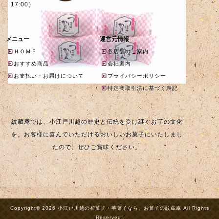
17:00）
メニュー
運営元情報
ＨＯＭＥ
各店舗のご案内
おすすめ商品
会社案内
お支払い・お届けについて
プライバシーポリシー
特定商取引法に基づく表記
紋蔵庵では、小江戸川越の歴史と伝統を受け継ぐお芋の文化
を、お客様に喜んでいただけるおいしいお菓子にいたしまし
たので、ぜひご賞味ください。
Copyright© 2026 小江戸川越の和菓子・芋菓子なら、お菓子の紋蔵庵 All Rights
Reserved.