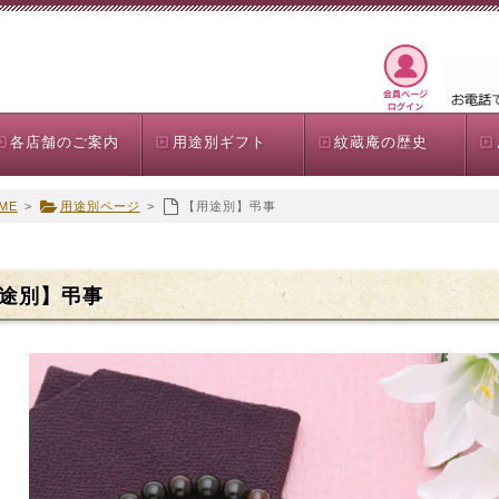
各店舗のご案内
用途別ギフト
紋蔵庵の歴史
ME
>
用途別ページ
>
【用途別】弔事
途別】弔事