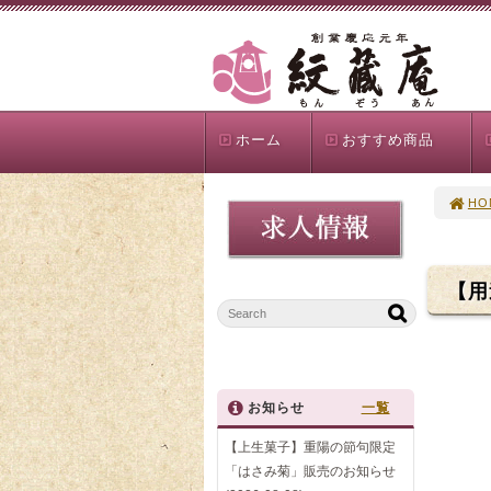
ホーム
おすすめ商品
HO
【用
お知らせ
一覧
【上生菓子】重陽の節句限定
「はさみ菊」販売のお知らせ