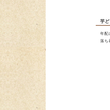
芋ど
年配
落ち