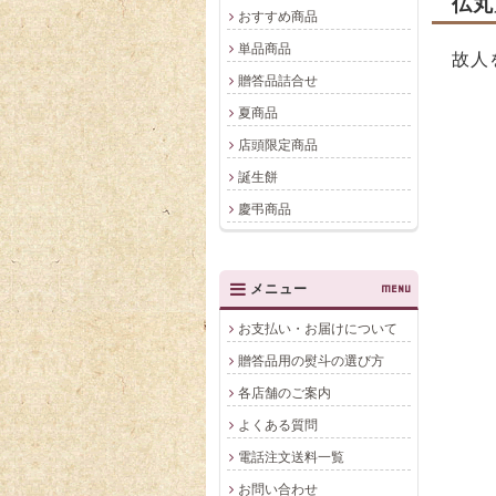
仏丸
おすすめ商品
単品商品
故人
贈答品詰合せ
夏商品
店頭限定商品
誕生餅
慶弔商品
メニュー
MENU
お支払い・お届けについて
贈答品用の熨斗の選び方
各店舗のご案内
よくある質問
電話注文送料一覧
お問い合わせ