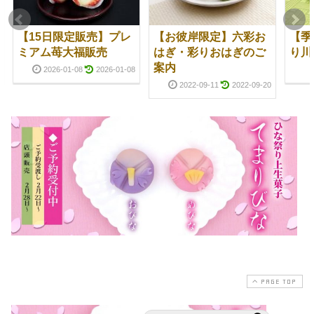
【15日限定販売】プレ
【お彼岸限定】六彩お
【季
ミアム苺大福販売
はぎ・彩りおはぎのご
り川
案内
2026-01-08
2026-01-08
2022-09-11
2022-09-20
PAGE TOP