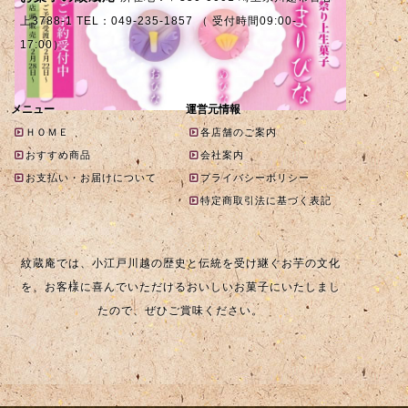
上3788-1 TEL：049-235-1857 （ 受付時間09:00-
17:00）
メニュー
運営元情報
ＨＯＭＥ
各店舗のご案内
おすすめ商品
会社案内
お支払い・お届けについて
プライバシーポリシー
特定商取引法に基づく表記
紋蔵庵では、小江戸川越の歴史と伝統を受け継ぐお芋の文化
を、お客様に喜んでいただけるおいしいお菓子にいたしまし
たので、ぜひご賞味ください。