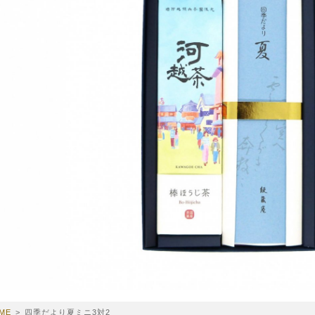
ME
>
四季だより夏ミニ3対2