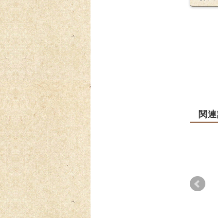
関連
ふる
号