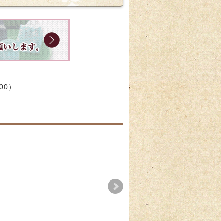
:00）
んだ餅販
【期間限定】七夕上生
夏越し祓の日【水無
販売のお知らせ
月】販売のお知らせ