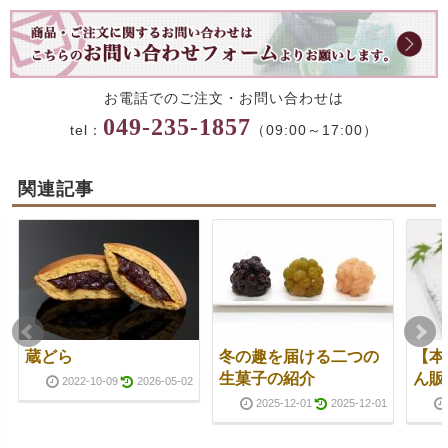
お電話でのご注文・お問い合わせは
049-235-1857
tel：
（09:00～17:00）
関連記事
蔵どら
冬の趣を届ける二つの
【本
生菓子の紹介
ん販
2022-10-09
2026-05-02
2025-12-01
2025-12-01