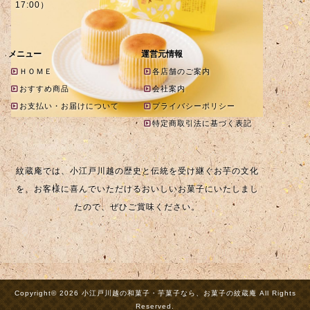
17:00）
メニュー
運営元情報
ＨＯＭＥ
各店舗のご案内
おすすめ商品
会社案内
お支払い・お届けについて
プライバシーポリシー
特定商取引法に基づく表記
紋蔵庵では、小江戸川越の歴史と伝統を受け継ぐお芋の文化
を、お客様に喜んでいただけるおいしいお菓子にいたしまし
たので、ぜひご賞味ください。
Copyright© 2026 小江戸川越の和菓子・芋菓子なら、お菓子の紋蔵庵 All Rights
Reserved.