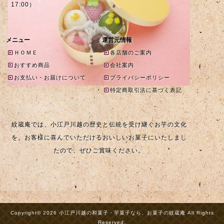
17:00）
メニュー
運営元情報
ＨＯＭＥ
各店舗のご案内
おすすめ商品
会社案内
お支払い・お届けについて
プライバシーポリシー
特定商取引法に基づく表記
紋蔵庵では、小江戸川越の歴史と伝統を受け継ぐお芋の文化
を、お客様に喜んでいただけるおいしいお菓子にいたしまし
たので、ぜひご賞味ください。
Copyright© 2026 小江戸川越の和菓子・芋菓子なら、お菓子の紋蔵庵 All Rights
Reserved.